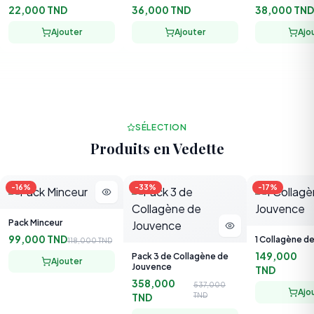
Ajouter
Ajouter
Ajo
SÉLECTION
Produits en Vedette
-
16
%
-
33
%
-
17
%
Pack Minceur
99,000 TND
1 Collagène d
118,000 TND
149,000
Pack 3 de Collagène de
Ajouter
Jouvence
TND
358,000
537,000
Ajo
TND
TND
Ajouter