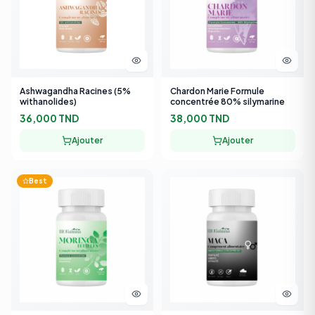
Ashwagandha Racines (5%
Chardon Marie Formule
withanolides)
concentrée 80% silymarine
36,000 TND
38,000 TND
Ajouter
Ajouter
Best
Moringa Feuilles Formule
Maca
Concentrée