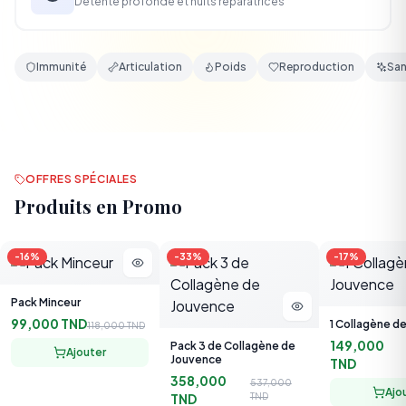
Immunité
Articulation
Poids
Reproduction
San
OFFRES SPÉCIALES
Produits en Promo
-
16
%
-
33
%
-
17
%
Pack Minceur
99,000 TND
1 Collagène d
118,000 TND
149,000
Pack 3 de Collagène de
Ajouter
Jouvence
TND
358,000
537,000
Ajo
TND
TND
Ajouter