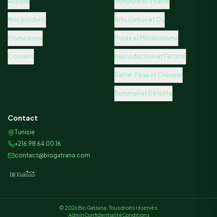
Nos produits
Articulation et Os
Promotions
Poids et Métabolisme
Conseils
Reproduction et Fertilité
Santé : Peau et Cheveux
Sommeil et Détente
Contact
Tunisie
+216 98 64 00 16
contact@biogatrana.com
©
2026
Bio Gatrana. Tous droits réservés.
Admin
Confidentialité
Conditions