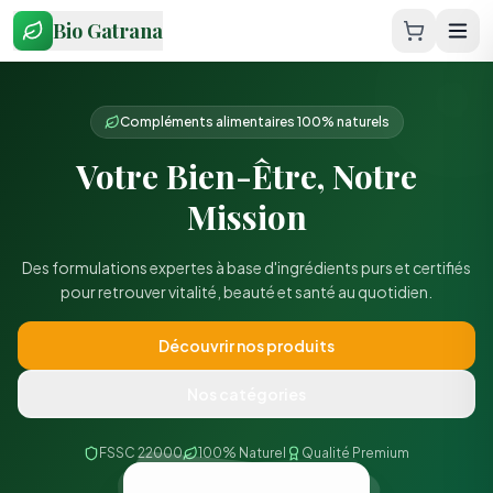
Bio Gatrana
Beauté & Anti-âge
Pack Collagène de Jouvence
Offrez-vous une cure de jeunesse avec notre collagène marin
premium. Résultats visibles dès 4 semaines.
Voir l'offre
Nos catégories
FSSC 22000
100% Naturel
Qualité Premium