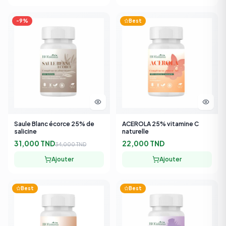
-
9
%
Best
Saule Blanc écorce 25% de
ACEROLA 25% vitamine C
salicine
naturelle
31,000 TND
22,000 TND
34,000 TND
Ajouter
Ajouter
Best
Best