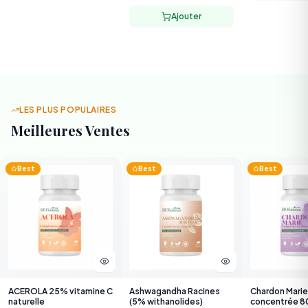
LES PLUS POPULAIRES
Meilleures Ventes
Best
Best
Best
ACEROLA 25% vitamine C
Ashwagandha Racines
Chardon Marie
naturelle
(5% withanolides)
concentrée 
silymarine
22,000 TND
36,000 TND
38,000 TND