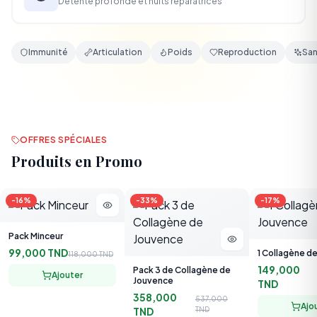
Immunité
Articulation
Poids
Reproduction
San
OFFRES SPÉCIALES
Produits en Promo
-
16
%
-
33
%
-
17
%
Pack Minceur
99,000 TND
1 Collagène d
118,000 TND
149,000
Pack 3 de Collagène de
Ajouter
Jouvence
TND
358,000
537,000
Ajo
TND
TND
Ajouter