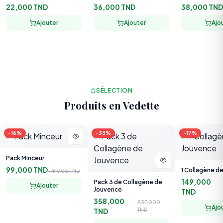
Ajouter
Ajouter
Ajo
SÉLECTION
Produits en Vedette
-
16
%
-
33
%
-
17
%
Pack Minceur
99,000 TND
1 Collagène d
118,000 TND
149,000
Pack 3 de Collagène de
Ajouter
Jouvence
TND
358,000
537,000
Ajo
TND
TND
Ajouter