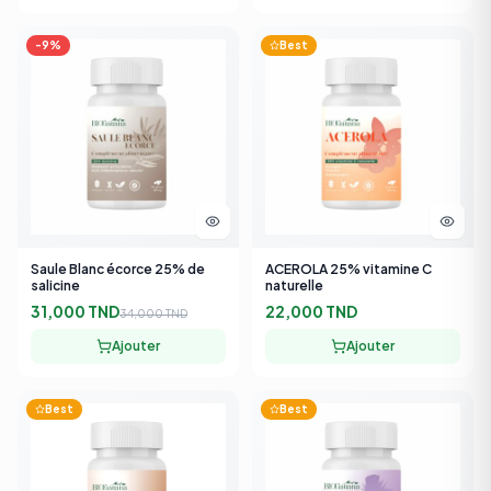
-
9
%
Best
Saule Blanc écorce 25% de
ACEROLA 25% vitamine C
salicine
naturelle
31,000 TND
22,000 TND
34,000 TND
Ajouter
Ajouter
Best
Best