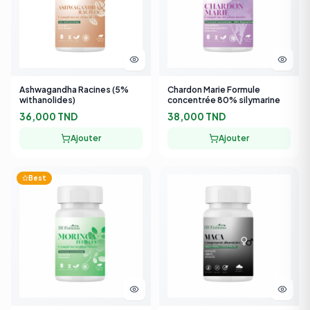
Ashwagandha Racines (5%
Chardon Marie Formule
withanolides)
concentrée 80% silymarine
36,000 TND
38,000 TND
Ajouter
Ajouter
Best
Moringa Feuilles Formule
Maca
Concentrée