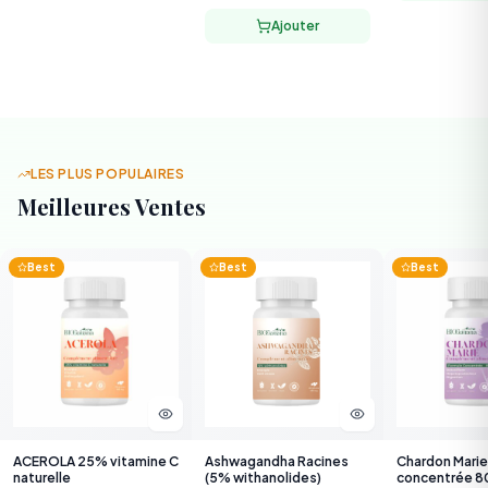
LES PLUS POPULAIRES
Meilleures Ventes
Best
Best
Best
ACEROLA 25% vitamine C
Ashwagandha Racines
Chardon Marie
naturelle
(5% withanolides)
concentrée 
silymarine
22,000 TND
36,000 TND
38,000 TND