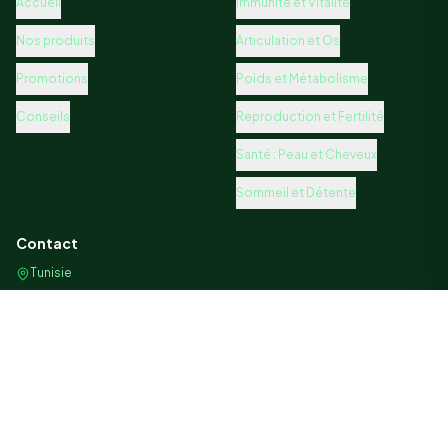
Nos produits
Articulation et Os
Promotions
Poids et Métabolisme
Conseils
Reproduction et Fertilité
Santé : Peau et Cheveux
Sommeil et Détente
Contact
Tunisie
+216 98 64 00 16
contact@biogatrana.com
©
2026
Bio Gatrana. Tous droits réservés.
Admin
Confidentialité
Conditions