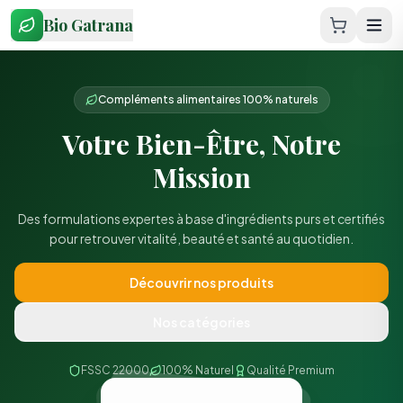
Bio Gatrana
Beauté & Anti-âge
Pack Collagène de Jouvence
Offrez-vous une cure de jeunesse avec notre collagène marin
premium. Résultats visibles dès 4 semaines.
Voir l'offre
Nos catégories
FSSC 22000
100% Naturel
Qualité Premium